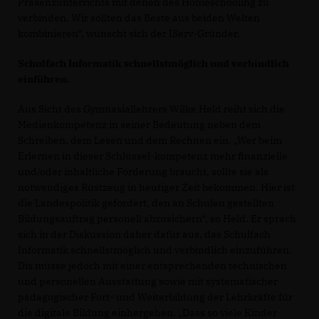
Präsenzunterrichts mit denen des Homeschooling zu
verbinden. Wir sollten das Beste aus beiden Welten
kombinieren“, wünscht sich der IServ-Gründer.
Schulfach Informatik schnellstmöglich und verbindlich
einführen.
Aus Sicht des Gymnasiallehrers Wilke Held reiht sich die
Medienkompetenz in seiner Bedeutung neben dem
Schreiben, dem Lesen und dem Rechnen ein. „Wer beim
Erlernen in dieser Schlüssel-kompetenz mehr finanzielle
und/oder inhaltliche Förderung braucht, sollte sie als
notwendiges Rüstzeug in heutiger Zeit bekommen. Hier ist
die Landespolitik gefordert, den an Schulen gestellten
Bildungsauftrag personell abzusichern“, so Held. Er sprach
sich in der Diskussion daher dafür aus, das Schulfach
Informatik schnellstmöglich und verbindlich einzuführen.
Dis müsse jedoch mit einer entsprechenden technischen
und personellen Ausstattung sowie mit systematischer
pädagogischer Fort- und Weiterbildung der Lehrkräfte für
die digitale Bildung einhergehen. „Dass so viele Kinder