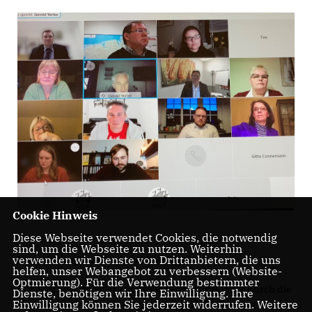
Cookie Hinweis
Diese Webseite verwendet Cookies, die notwendig
sind, um die Webseite zu nutzen. Weiterhin
verwenden wir Dienste von Drittanbietern, die uns
Investitionsprozesse beschleunigen.
helfen, unser Webangebot zu verbessern (Website-
Optmierung). Für die Verwendung bestimmter
Für Jörg Ludwig ist es ein großer Fortschritt, dass durch die
Dienste, benötigen wir Ihre Einwilligung. Ihre
Einwilligung können Sie jederzeit widerrufen. Weitere
Zwänge der Pandemie-Bekämpfung die Bedeutung der