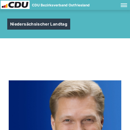
CDU Bezirksverband Ostfriesland
Niedersächsischer Landtag