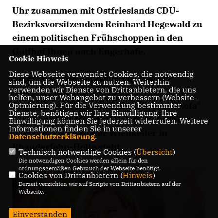
Uhr zusammen mit Ostfrieslands CDU-
Bezirksvorsitzendem Reinhard Hegewald zu
einem politischen Frühschoppen in den
Gulfhof Ihnen nach Engerhafe.
Cookie Hinweis
Diese Webseite verwendet Cookies, die notwendig
Bereits am Vorabend wird sie Bei der
sind, um die Webseite zu nutzen. Weiterhin
verwenden wir Dienste von Drittanbietern, die uns
Leeraner Bundestagsabgeordneten Gitta
helfen, unser Webangebot zu verbessern (Website-
Connemann MdB auf dem "Schwarzen Sofa"
Optmierung). Für die Verwendung bestimmter
Dienste, benötigen wir Ihre Einwilligung. Ihre
platznehmen, das anläßlich des "Holter
Einwilligung können Sie jederzeit widerrufen. Weitere
Informationen finden Sie in unserer
Wienfeste"s im Holter Wienkeller in
Datenschutzerklärung
.
Rhauderfehn-Holte steht.
Technisch notwendige Cookies (
Übersicht
)
Die notwendigen Cookies werden allein für den
ordnungsgemäßen Gebrauch der Webseite benötigt.
Cookies von Drittanbietern (
Hinweis
)
Derzeit verzichten wir auf Scripte von Drittanbietern auf der
Webseite.
Einverstanden